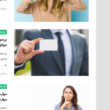
پنج‌شنبه, ۲۴ سپ
توسع
موفق
پرسون
کدام‌
به…
یکشنبه, ۶ سپتام
توسع
مهار
مهار
تصمیم