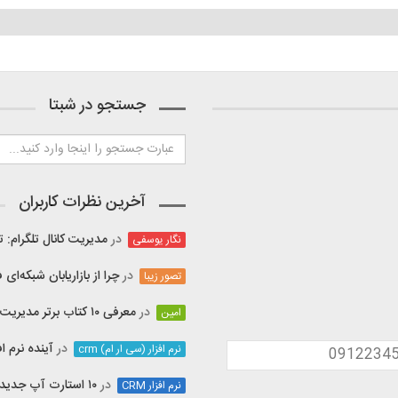
جستجو در شبتا
آخرین نظرات کاربران
در
مدیریت کانال تلگرام:
نگار یوسفی
در
چرا از بازاریابان شبکه‌ای 
تصور زیبا
در
معرفی ۱۰ کتاب برتر مدیریت ارتباط با مشتری
امین
در
آینده نرم افزار CRM به چه سمتی 
نرم افزار (سی ار ام) crm
در
۱۰ استارت آپ جدید هند که جای خالی آن‌ها در ایران احساس می‌شود
نرم افزار CRM