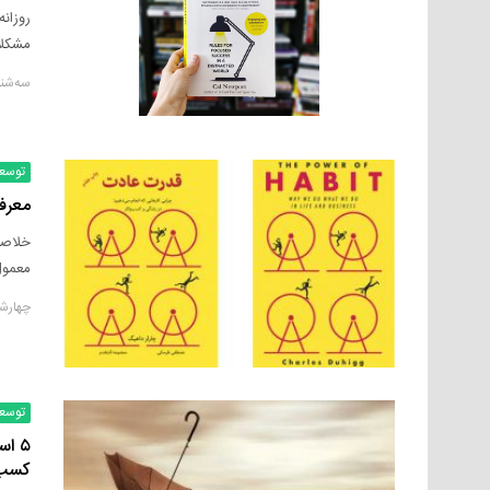
روزان
مشکلا
سه‌شنبه, ۱۹ ژان
توسع
معرف
خلاصه
معمول 
چهارشنبه, ۳۰ د
توسع
۵ ا
کسب‌