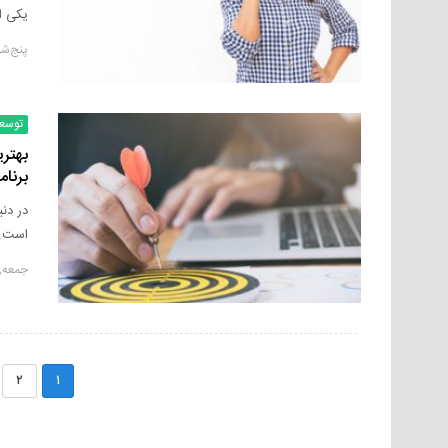
یکی از
پنج‌شنبه, ۳ سپت
توسع
بهتر
برنام
در دنی
است. 
جمعه, ۲۱ آگوست ۲۰
۲
۱