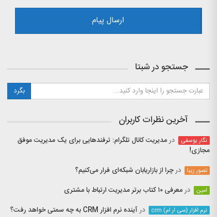
جستجو در شبتا
آخرین نظرات کاربران
در
مدیریت کانال تلگرام: ترفندهایی برای یک مدیریت موفق
نگار یوسفی
مجازی!
در
چرا از بازاریابان شبکه‌ای فرار می‌کنیم؟
تصور زیبا
در
معرفی ۱۰ کتاب برتر مدیریت ارتباط با مشتری
امین
در
آینده نرم افزار CRM به چه سمتی خواهد رفت؟
نرم افزار (سی ار ام) crm