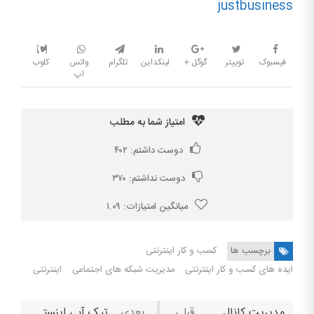
justbusiness
فیسبوک
توییتر
گوگل +
لینکداین
تلگرام
واتس
کلوب
اپ
امتیاز شما به مطلب
دوست داشتم:
۴۰۲
دوست نداشتم:
۳۷۰
میانگین امتیازات:
۱.۰۹
برچسب ها
کسب و کار اینترنتی
ایده های کسب و کار اینترنتی
مدیریت شبکه های اجتماعی
اینترنتی
مدیریت کانال تلگرام: ترفندهایی برای یک مدیریت موفق مجازی!
تیک آبی اینستاگرام چیست و برای گرفتن آن چه کاری باید انجام داد؟