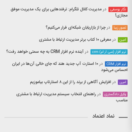
در
مدیریت کانال تلگرام: ترفندهایی برای یک مدیریت موفق
نگار یوسفی
مجازی!
در
چرا از بازاریابان شبکه‌ای فرار می‌کنیم؟
تصور زیبا
در
معرفی ۱۰ کتاب برتر مدیریت ارتباط با مشتری
امین
در
آینده نرم افزار CRM به چه سمتی خواهد رفت؟
نرم افزار (سی ار ام) crm
در
۱۰ استارت آپ جدید هند که جای خالی آن‌ها در ایران
نرم افزار CRM
احساس می‌شود
در
افزایش آگاهی از برند را از این ۸ استارتاپ بیاموزیم
امین
در
راهنمای انتخاب سیستم مدیریت ارتباط با مشتری
وکیل دادگستری
مناسب
نماد اعتماد