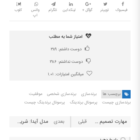
فیسبوک
توییتر
گوگل +
لینکداین
تلگرام
واتس
کلوب
اپ
امتیاز شما به مطلب
دوست داشتم:
۳۸۹
دوست نداشتم:
۳۸۶
میانگین امتیازات:
۱.۰۱
برچسب ها
برندسازی
برندسازی شخصی
موفقیت
برندسازی چیست
پرسونال برندینگ
پرسونال برندینگ چیست
مهارت تصمیم‌ گیری شما چگونه است؟ بهترین تکنیک‌ها برای کسب مهارت تصمیم گیری
مدل آیدا: شریح قدم به قدم مسیر خرید مشتریان در یک کسب‌کار
پاسخ دهید