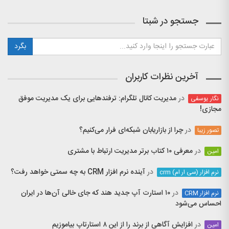
جستجو در شبتا
آخرین نظرات کاربران
در
مدیریت کانال تلگرام: ترفندهایی برای یک مدیریت موفق
نگار یوسفی
مجازی!
در
چرا از بازاریابان شبکه‌ای فرار می‌کنیم؟
تصور زیبا
در
معرفی ۱۰ کتاب برتر مدیریت ارتباط با مشتری
امین
در
آینده نرم افزار CRM به چه سمتی خواهد رفت؟
نرم افزار (سی ار ام) crm
در
۱۰ استارت آپ جدید هند که جای خالی آن‌ها در ایران
نرم افزار CRM
احساس می‌شود
در
افزایش آگاهی از برند را از این ۸ استارتاپ بیاموزیم
امین