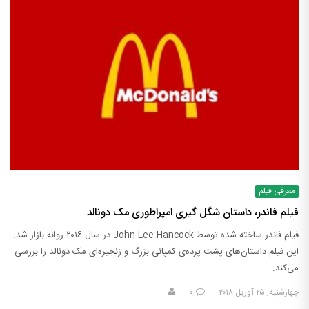
معرفی فیلم
فیلم فاندر، داستان شگل گیری امپراطوری مک دونالد
فیلم فاندر ساخته شده توسط John Lee Hancock در سال ۲۰۱۶ روانه بازار شد.
این فیلم داستان‌های پشت پرده‌ی کمپانی بزرگ و زنجیره‌ای مک دونالد را بررسی
می‌کند.
چهارشنبه, ۲۵ آوریل ۲۰۱۸
۰