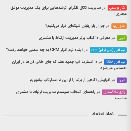
در
مدیریت کانال تلگرام: ترفندهایی برای یک مدیریت موفق
نگار یوسفی
مجازی!
در
چرا از بازاریابان شبکه‌ای فرار می‌کنیم؟
تصور زیبا
در
معرفی ۱۰ کتاب برتر مدیریت ارتباط با مشتری
امین
در
آینده نرم افزار CRM به چه سمتی خواهد رفت؟
نرم افزار (سی ار ام) crm
در
۱۰ استارت آپ جدید هند که جای خالی آن‌ها در ایران
نرم افزار CRM
احساس می‌شود
در
افزایش آگاهی از برند را از این ۸ استارتاپ بیاموزیم
امین
در
راهنمای انتخاب سیستم مدیریت ارتباط با مشتری
وکیل دادگستری
مناسب
نماد اعتماد