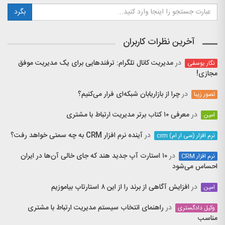
آخرین نظرات کاربران
در
مدیریت کانال تلگرام: ترفندهایی برای یک مدیریت موفق
نگار یوسفی
مجازی!
در
چرا از بازاریابان شبکه‌ای فرار می‌کنیم؟
تصور زیبا
در
معرفی ۱۰ کتاب برتر مدیریت ارتباط با مشتری
امین
در
آینده نرم افزار CRM به چه سمتی خواهد رفت؟
نرم افزار (سی ار ام) crm
در
۱۰ استارت آپ جدید هند که جای خالی آن‌ها در ایران
نرم افزار CRM
احساس می‌شود
در
افزایش آگاهی از برند را از این ۸ استارتاپ بیاموزیم
امین
در
راهنمای انتخاب سیستم مدیریت ارتباط با مشتری
وکیل دادگستری
مناسب