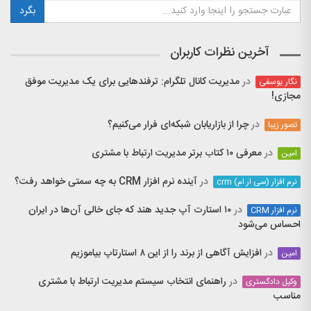
آخرین نظرات کاربران
در
مدیریت کانال تلگرام: ترفندهایی برای یک مدیریت موفق
نگار یوسفی
مجازی!
در
چرا از بازاریابان شبکه‌ای فرار می‌کنیم؟
تصور زیبا
در
معرفی ۱۰ کتاب برتر مدیریت ارتباط با مشتری
امین
در
آینده نرم افزار CRM به چه سمتی خواهد رفت؟
نرم افزار (سی ار ام) crm
در
۱۰ استارت آپ جدید هند که جای خالی آن‌ها در ایران
نرم افزار CRM
احساس می‌شود
در
افزایش آگاهی از برند را از این ۸ استارتاپ بیاموزیم
امین
در
راهنمای انتخاب سیستم مدیریت ارتباط با مشتری
وکیل دادگستری
مناسب